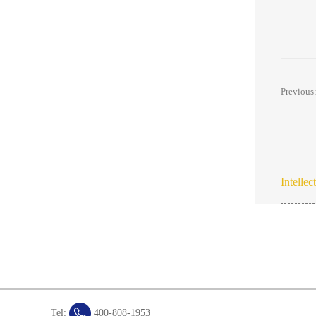
Previous
Intellect
Tel:
400-808-1953