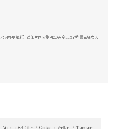
欧洲杯更精彩】葆蒂兰国际集团2.0百变SEXY秀 暨幸福女人
荟第17季探寻未
Attention
Contact
Welfare
Teamwork