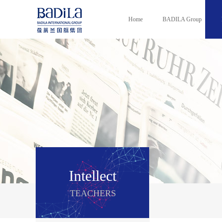
Home
BADILA Group
Intellect
TEACHERS