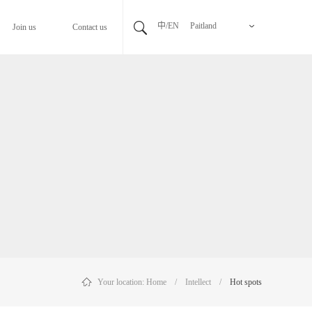
中/EN
Paitland
Join us
Contact us
Your location:
Home
/
Intellect
/
Hot spots