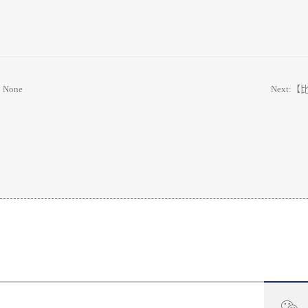
: None
Next:
【比