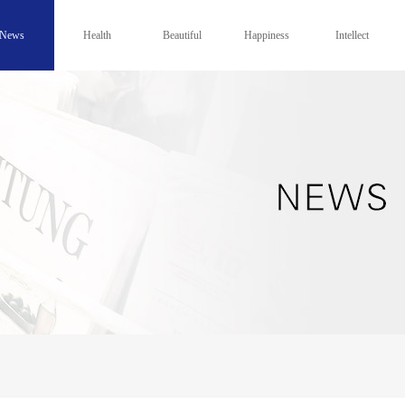
News
Health
Beautiful
Happiness
Intellect