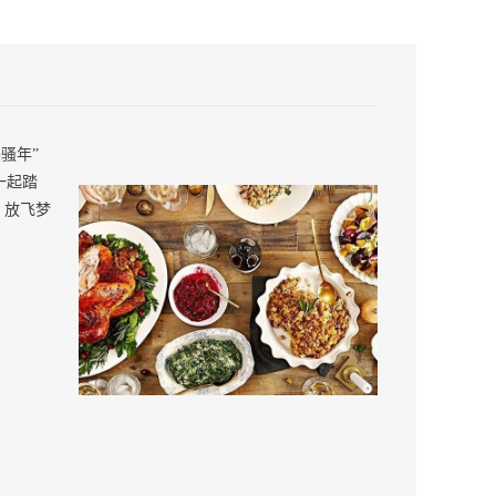
骚年”
一起踏
，放飞梦