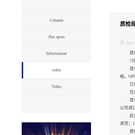
Column
质检
Hot spots
Time
质检总
Information
7月3
其中，
video
格。O
已依
Video
在质量
其中，
公司进
此外，
退货；
质检总