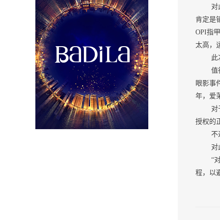
对此，
肯定是
OPI
太高，
此次不
值得注
眼影事
年，爱
对于这
授权的
不过，
对此，
“对于
程，以