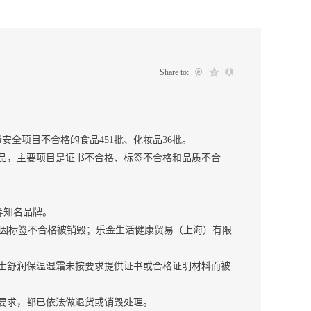
Share to:
全项目不合格的食品451批、化妆品36批。
品，主要项目是证书不合格、标签不合格和品质不合
等知名品牌。
因标签不合格被销毁；乐金生活健康贸易（上海）有限
士舒润保温湿霜未按要求提供证书或合格证明材料而被
求，都已依法做退货或销毁处理。