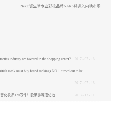
Next:
资生堂专业彩妆品牌NARS将进入内地市场
etics industry are favored in the shopping center?
2017
-
07
-
18
ritish mask must buy brand rankings NO.1 turned out to be ...
2017
-
07
-
18
冒化妆品179万件！欧莱雅等遭仿造
2013
-
12
-
11