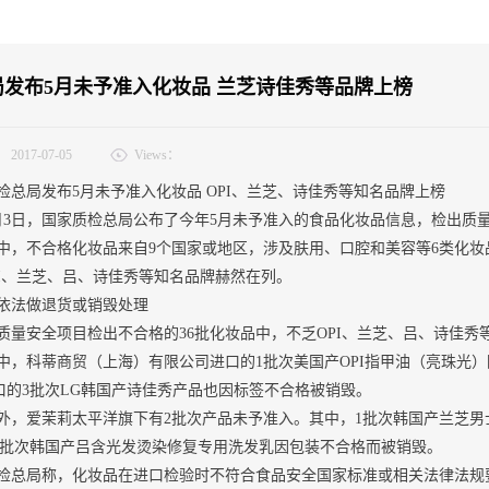
局发布5月未予准入化妆品 兰芝诗佳秀等品牌上榜
：
2017-07-05
Views：
局发布5月未予准入化妆品 OPI、兰芝、诗佳秀等知名品牌上榜
日，国家质检总局公布了今年5月未予准入的食品化妆品信息，检出质量安
不合格化妆品来自9个国家或地区，涉及肤用、口腔和美容等6类化妆
PI、兰芝、吕、诗佳秀等知名品牌赫然在列。
法做退货或销毁处理
安全项目检出不合格的36批化妆品中，不乏OPI、兰芝、吕、诗佳秀
科蒂商贸（上海）有限公司进口的1批次美国产OPI指甲油（亮珠光）
口的3批次LG韩国产诗佳秀产品也因标签不合格被销毁。
爱茉莉太平洋旗下有2批次产品未予准入。其中，1批次韩国产兰芝男
1批次韩国产吕含光发烫染修复专用洗发乳因包装不合格而被销毁。
局称，化妆品在进口检验时不符合食品安全国家标准或相关法律法规要