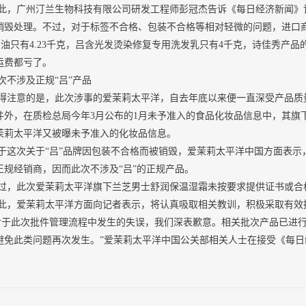
广州汀兰生物科技有限公司研发工程师彭冠杰告诉《每日经济新闻》记
销毁处理。不过，对于标签不合格、包装不合格等相对轻微的问题，进口
指甲油只有4.23千克，吕含光发烫染修复专用洗发乳只有4千克，诗佳秀产
运费都亏了。
涉及正规“吕”产品
意的是，此次涉事的爱茉莉太平洋，自去年底以来便一直深受产品质量
件外，在质检总局今年3月公布的1月未予准入的食品化妆品信息中，其旗
茉莉太平洋又被曝未予准入的化妆品信息。
次关于“吕”品牌因包装不合格而被销毁，爱茉莉太平洋中国方面表示，
正规经销商，因而此次不涉及“吕”的正规产品。
此次爱茉莉太平洋旗下兰芝男士舒润保温湿霜未按要求提供证书或合格
爱茉莉太平洋方面向记者表示，将认真吸取相关教训，积极采取有效
此次批件管理流程中发生的失误，我们深表歉意。相关批次产品已进行
避免此类问题再次发生。”爱茉莉太平洋中国公关部相关人士在接受《每日