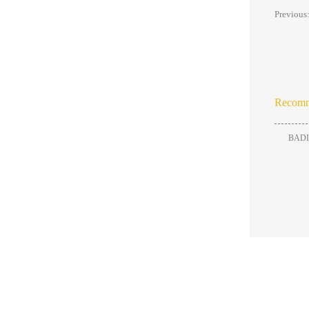
Previous
Recom
BADILA