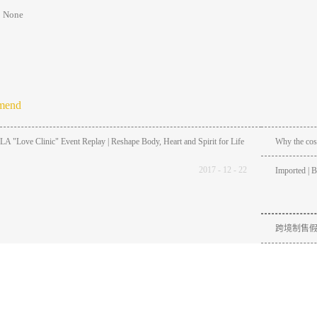
: None
mend
 "Love Clinic" Event Replay | Reshape Body, Heart and Spirit for Life
Why the cosm
2017
-
12
-
22
Imported | B
跨境制售假