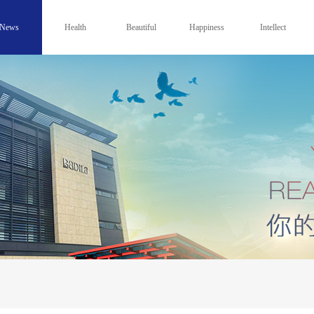
News
Health
Beautiful
Happiness
Intellect