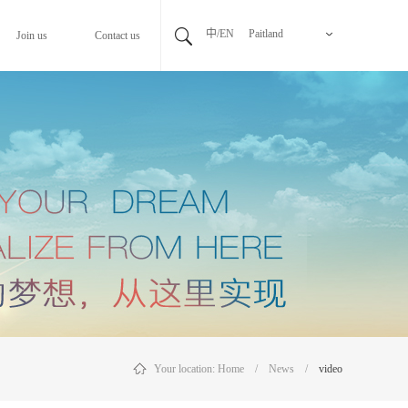
中/EN
Paitland
Join us
Contact us
Your location:
Home
/
News
/
video