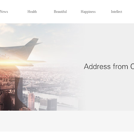
News
Health
Beautiful
Happiness
Intellect