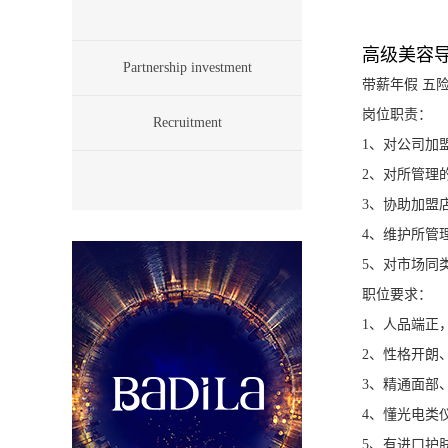
高级美容
Partnership investment
带薪年假
五险
岗位职责：
Recruitment
1
、对公司加
2
、对所管理
3
、协助加盟
4
、维护所管
5
、对市场同
职位要求：
1
、人品端正
2
、性格开朗
3
、精通面部
4
、懂光电类
5
、有进口护