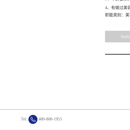
4
、有做过美
职能类别：
美
Apply
Tel:
400-808-1953