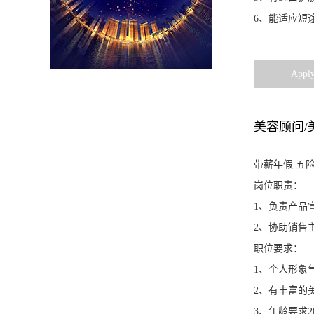
6
、能适应短
Apply
美容顾问/
带薪年假
五险
岗位职责：
1
、负责产品
2
、协助销售
职位要求：
1
、个人形象
2
、有丰富的
3
、年龄要求
2