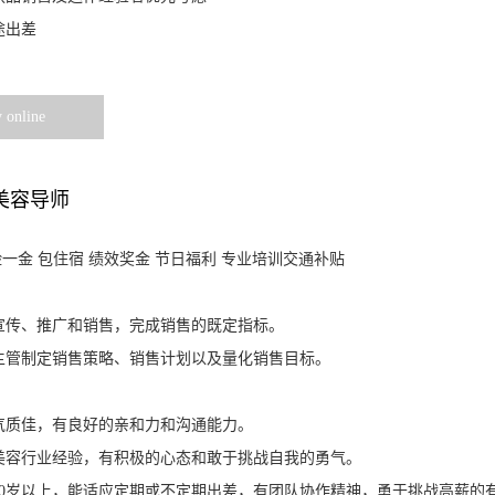
途出差
 online
美容导师
一金 包住宿 绩效奖金 节日福利 专业培训交通补贴
宣传、推广和销售，完成销售的既定指标。
主管制定销售策略、销售计划以及量化销售目标。
气质佳，有良好的亲和力和沟通能力。
美容行业经验，有积极的心态和敢于挑战自我的勇气。
0
岁以上，能适应定期或不定期出差，有团队协作精神，勇于挑战高薪的