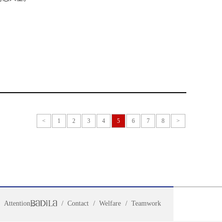
<
1
2
3
4
5
6
7
8
>
Attention
Contact
Welfare
Teamwork