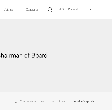
中/EN
Paitland
Join us
Contact us
Your location:
Home
/
Recruitment
/
President's speech